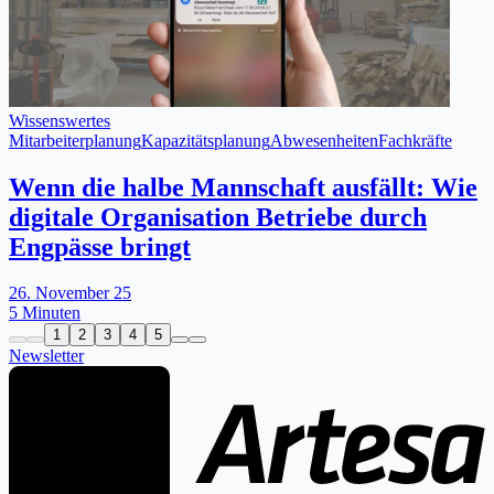
Wissenswertes
Mitarbeiterplanung
Kapazitätsplanung
Abwesenheiten
Fachkräfte
Wenn die halbe Mannschaft ausfällt: Wie
digitale Organisation Betriebe durch
Engpässe bringt
26. November 25
5 Minuten
1
2
3
4
5
Newsletter