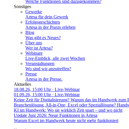
Welche Funktionen sind dazugekommen?
Sonstiges
Gewerke
Artesa für dein Gewerk
Erfolgsgeschichten
Artesa in der Praxis erleben
Blog
Was gibt es Neues?
Über uns
Wer ist Artesa?
Webinare
Live-Einblick, alle zwei Wochen
Veranstaltungen
Wo sind wir anzutreffen?
Presse
Artesa in der Presse.
Aktuelles
18.08.26, 15:00 Uhr
· Live-Webinar
01.09.26, 15:00 Uhr
· Live-Webinar
Keine Zeit für Digitalisierung? Warum das im Handwerk zum 
Branchenlösung, All-in-One, Excel oder Speziallösung? Handw
KI im Handwerk: Wo sie wirklich Zeit spart – und wo nicht
Update Juni 2026: Neue Funktionen in Artesa
Warum Excel im Handwerk heute nicht mehr funktioniert