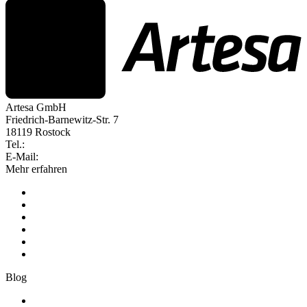
Artesa GmbH
Friedrich-Barnewitz-Str. 7
18119 Rostock
Tel.:
+49 381 260558 50
E-Mail:
info@artesa.de
Mehr erfahren
Produkt
Preise
Kunden werben Kunden
Schnittstellen
Erfolgsgeschichten
Über Artesa
Blog
Zeiterfassung