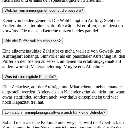
rückwärts und erhältst den spätestmöglichen Starttermin.
Welche Terminierungsmethode ist die bessere?
Keine von beiden generell. Die Wahl hängt am Auftrag: Steht der
Endtermin fest, terminierst du rückwärts. Ist er offen, terminierst du
vorwärts. Die meisten Betriebe nutzen beides parallel.
Wie viel Puffer soll ich einplanen?
Eine allgemeingültige Zahl gibt es nicht, weil sie von Gewerk und
Auftragsart abhängt. Sinnvoller als ein pauschaler Aufschlag ist, den
Puffer an den Stellen zu setzen, an denen du erfahrungsgemäß auf
andere wartest: Materiallieferung, Vorgewerk, Abnahme.
Was ist eine digitale Plantafel?
Eine Zeitachse, auf der Aufträge und Mitarbeitende nebeneinander
dargestellt werden. Anders als ein Kalender zeigt sie nicht nur, wann
etwas stattfindet, sondern auch, wer dafür eingeplant ist und wer
noch Kapazität frei hat.
Lohnt sich Terminplanungssoftware auch für kleine Betriebe?
Sobald mehr als eine Kolonne unterwegs ist, wird der Überblick im
Kopf schwierig. Der Nutzen entsteht weniger durch die Größe des