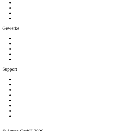
Förderprogramme
RFID-Stempeln
Software-Vergleich
Alle Beiträge
Gewerke
Schreiner und Tischler
Treppenbauer
Metallbauer und Schlosser
Fensterbauer
Alle Gewerke
Support
Termin buchen
+49 381 260558 50
support@artesa.de
Schulungen
Webinare
Handbuch
OpenAPI
Newsletter
Impressum
Datenschutz
AGB