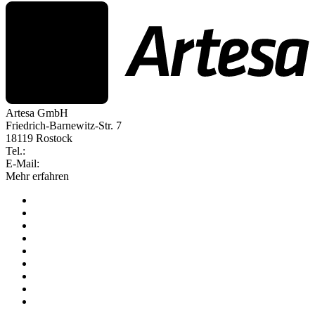
Artesa GmbH
Friedrich-Barnewitz-Str. 7
18119 Rostock
Tel.:
+49 381 260558 50
E-Mail:
info@artesa.de
Mehr erfahren
Produkt
Gewerke
Preise
Kunden werben Kunden
Schnittstellen
Erfolgsgeschichten
Blog
Über Artesa
Jobs