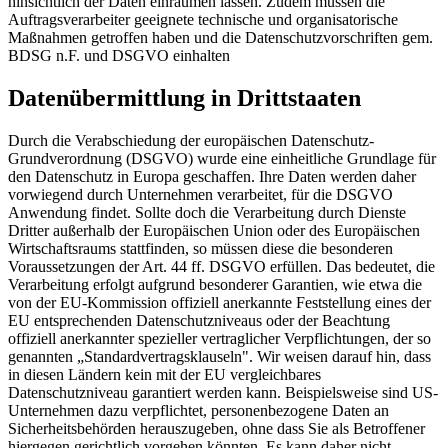
hinsichtlich der Daten einräumen lassen. Zudem müssen die
Auftragsverarbeiter geeignete technische und organisatorische
Maßnahmen getroffen haben und die Datenschutzvorschriften gem.
BDSG n.F. und DSGVO einhalten
Datenübermittlung in Drittstaaten
Durch die Verabschiedung der europäischen Datenschutz-
Grundverordnung (DSGVO) wurde eine einheitliche Grundlage für
den Datenschutz in Europa geschaffen. Ihre Daten werden daher
vorwiegend durch Unternehmen verarbeitet, für die DSGVO
Anwendung findet. Sollte doch die Verarbeitung durch Dienste
Dritter außerhalb der Europäischen Union oder des Europäischen
Wirtschaftsraums stattfinden, so müssen diese die besonderen
Voraussetzungen der Art. 44 ff. DSGVO erfüllen. Das bedeutet, die
Verarbeitung erfolgt aufgrund besonderer Garantien, wie etwa die
von der EU-Kommission offiziell anerkannte Feststellung eines der
EU entsprechenden Datenschutzniveaus oder der Beachtung
offiziell anerkannter spezieller vertraglicher Verpflichtungen, der so
genannten „Standardvertragsklauseln". Wir weisen darauf hin, dass
in diesen Ländern kein mit der EU vergleichbares
Datenschutzniveau garantiert werden kann. Beispielsweise sind US-
Unternehmen dazu verpflichtet, personenbezogene Daten an
Sicherheitsbehörden herauszugeben, ohne dass Sie als Betroffener
hiergegen gerichtlich vorgehen könnten. Es kann daher nicht