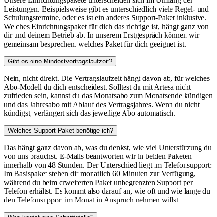
Unsere Einrichtungspakete unterscheiden sich im Umfang der
Leistungen. Beispielsweise gibt es unterschiedlich viele Regel- und
Schulungstermine, oder es ist ein anderes Support-Paket inklusive.
Welches Einrichtungspaket für dich das richtige ist, hängt ganz von
dir und deinem Betrieb ab. In unserem Erstgespräch können wir
gemeinsam besprechen, welches Paket für dich geeignet ist.
Gibt es eine Mindestvertragslaufzeit?
Nein, nicht direkt. Die Vertragslaufzeit hängt davon ab, für welches
Abo-Modell du dich entscheidest. Solltest du mit Artesa nicht
zufrieden sein, kannst du das Monatsabo zum Monatsende kündigen
und das Jahresabo mit Ablauf des Vertragsjahres. Wenn du nicht
kündigst, verlängert sich das jeweilige Abo automatisch.
Welches Support-Paket benötige ich?
Das hängt ganz davon ab, was du denkst, wie viel Unterstützung du
von uns brauchst. E-Mails beantworten wir in beiden Paketen
innerhalb von 48 Stunden. Der Unterschied liegt im Telefonsupport:
Im Basispaket stehen dir monatlich 60 Minuten zur Verfügung,
während du beim erweiterten Paket unbegrenzten Support per
Telefon erhältst. Es kommt also darauf an, wie oft und wie lange du
den Telefonsupport im Monat in Anspruch nehmen willst.