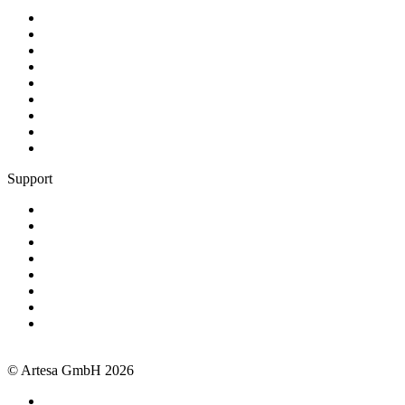
Produkt
Gewerke
Preise
Kunden werben Kunden
Schnittstellen
Erfolgsgeschichten
Blog
Über Artesa
Jobs
Support
Termin buchen
+49 381 260558 50
support@artesa.de
Schulungen
Webinare
Handbuch
OpenAPI
Newsletter
Impressum
Datenschutz
AGB
© Artesa GmbH 2026