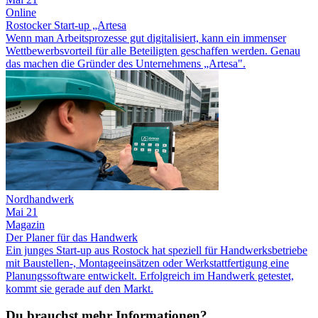
Online
Rostocker Start-up „Artesa
Wenn man Arbeitsprozesse gut digitalisiert, kann ein immenser
Wettbewerbsvorteil für alle Beteiligten geschaffen werden. Genau
das machen die Gründer des Unternehmens „Artesa".
Nordhandwerk
Mai 21
Magazin
Der Planer für das Handwerk
Ein junges Start-up aus Rostock hat speziell für Handwerksbetriebe
mit Baustellen-, Montageeinsätzen oder Werkstattfertigung eine
Planungssoftware entwickelt. Erfolgreich im Handwerk getestet,
kommt sie gerade auf den Markt.
Du brauchst mehr Informationen?