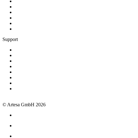
Kunden werben Kunden
Schnittstellen
Erfolgsgeschichten
Blog
Über Artesa
Jobs
Support
Termin buchen
+49 381 260558 50
support@artesa.de
Schulungen
Webinare
Handbuch
OpenAPI
Newsletter
Impressum
Datenschutz
AGB
© Artesa GmbH 2026