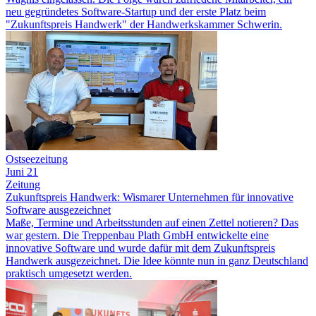
neu gegründetes Software-Startup und der erste Platz beim
"Zukunftspreis Handwerk" der Handwerkskammer Schwerin.
Ostseezeitung
Juni 21
Zeitung
Zukunftspreis Handwerk: Wismarer Unternehmen für innovative
Software ausgezeichnet
Maße, Termine und Arbeitsstunden auf einen Zettel notieren? Das
war gestern. Die Treppenbau Plath GmbH entwickelte eine
innovative Software und wurde dafür mit dem Zukunftspreis
Handwerk ausgezeichnet. Die Idee könnte nun in ganz Deutschland
praktisch umgesetzt werden.