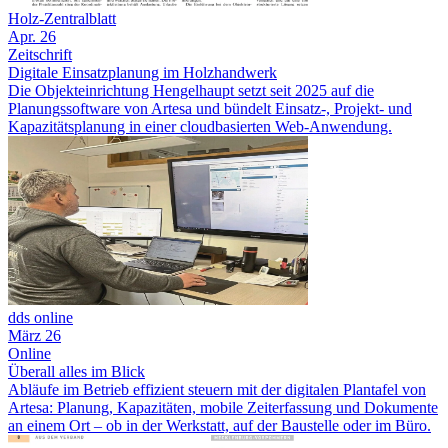
Holz-Zentralblatt
Apr. 26
Zeitschrift
Digitale Einsatzplanung im Holzhandwerk
Die Objekteinrichtung Hengelhaupt setzt seit 2025 auf die
Planungssoftware von Artesa und bündelt Einsatz-, Projekt- und
Kapazitätsplanung in einer cloudbasierten Web-Anwendung.
dds online
März 26
Online
Überall alles im Blick
Abläufe im Betrieb effizient steuern mit der digitalen Plantafel von
Artesa: Planung, Kapazitäten, mobile Zeiterfassung und Dokumente
an einem Ort – ob in der Werkstatt, auf der Baustelle oder im Büro.