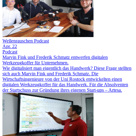
Wellenrauschen Podcast
Apr. 22
Podcast
Marvin Fink und Frederik Schmatz entwerfen digitalen
Werkzeugkoffer für Unternehmen.
Wie digitalisiert man eigentlich das Handwerk? Diese Frage stellten
sich auch Marvin Fink und Frederik Schmatz. Die
Wirtschaftsingenieure von der Uni Rostock entwickelten einen
digitalen Werkzeugkoffer für das Handwerk. Für die Absolventen
der Startschuss zur Gründung ihres eigenen Start-ups – Artesa.