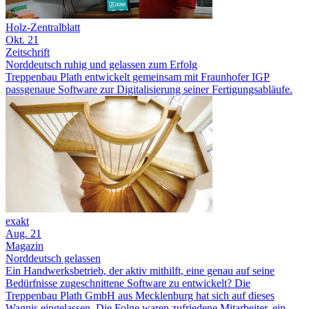
Holz-Zentralblatt
Okt. 21
Zeitschrift
Norddeutsch ruhig und gelassen zum Erfolg
Treppenbau Plath entwickelt gemeinsam mit Fraunhofer IGP
passgenaue Software zur Digitalisierung seiner Fertigungsabläufe.
exakt
Aug. 21
Magazin
Norddeutsch gelassen
Ein Handwerksbetrieb, der aktiv mithilft, eine genau auf seine
Bedürfnisse zugeschnittene Software zu entwickelt? Die
Treppenbau Plath GmbH aus Mecklenburg hat sich auf dieses
Wagnis eingelassen. Die Folge waren zufriedene Mitarbeiter, ein