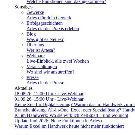
Welche Funktionen sind dazugekommen?
Sonstiges
Gewerke
Artesa für dein Gewerk
Erfolgsgeschichten
Artesa in der Praxis erleben
Blog
Was gibt es Neues?
Über uns
Wer ist Artesa?
Webinare
Live-Einblick, alle zwei Wochen
Veranstaltungen
Wo sind wir anzutreffen?
Presse
Artesa in der Presse.
Aktuelles
18.08.26, 15:00 Uhr
· Live-Webinar
01.09.26, 15:00 Uhr
· Live-Webinar
Keine Zeit für Digitalisierung? Warum das im Handwerk zum 
Branchenlösung, All-in-One, Excel oder Speziallösung? Handw
KI im Handwerk: Wo sie wirklich Zeit spart – und wo nicht
Update Juni 2026: Neue Funktionen in Artesa
Warum Excel im Handwerk heute nicht mehr funktioniert