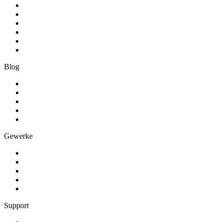
Produkt
Preise
Kunden werben Kunden
Schnittstellen
Erfolgsgeschichten
Über Artesa
Blog
Zeiterfassung
Förderprogramme
RFID-Stempeln
Software-Vergleich
Alle Beiträge
Gewerke
Schreiner und Tischler
Treppenbauer
Metallbauer und Schlosser
Fensterbauer
Alle Gewerke
Support