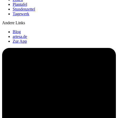
Plantafel
Stundenzettel
Tagewerk
Andere Links
Blog
artesa.de
Zur App