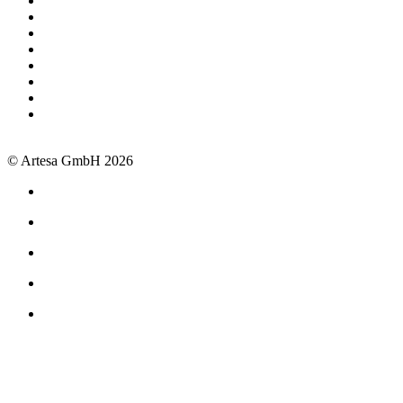
Termin buchen
+49 381 260558 50
support@artesa.de
Schulungen
Webinare
Handbuch
OpenAPI
Newsletter
Impressum
Datenschutz
AGB
© Artesa GmbH 2026