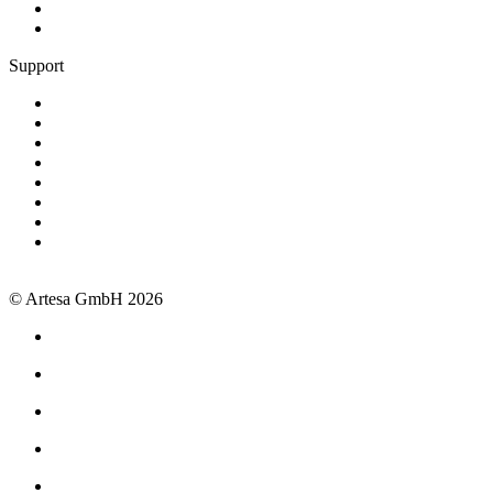
Fensterbauer
Alle Gewerke
Support
Termin buchen
+49 381 260558 50
support@artesa.de
Schulungen
Webinare
Handbuch
OpenAPI
Newsletter
Impressum
Datenschutz
AGB
© Artesa GmbH 2026