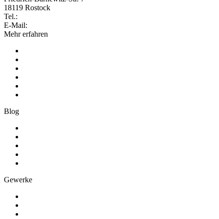
18119 Rostock
Tel.:
+49 381 260558 50
E-Mail:
info@artesa.de
Mehr erfahren
Produkt
Preise
Kunden werben Kunden
Schnittstellen
Erfolgsgeschichten
Über Artesa
Blog
Zeiterfassung
Förderprogramme
RFID-Stempeln
Software-Vergleich
Alle Beiträge
Gewerke
Schreiner und Tischler
Treppenbauer
Metallbauer und Schlosser